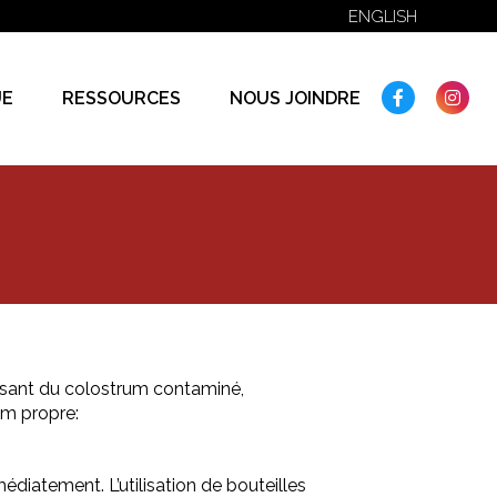
ENGLISH
FACEBOO
IN
UE
RESSOURCES
NOUS JOINDRE
lisant du colostrum contaminé,
um propre:
édiatement. L’utilisation de bouteilles