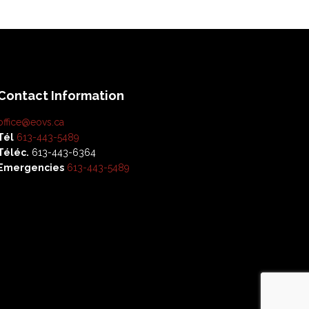
Contact Information
office@eovs.ca
Tél
613-443-5489
Téléc.
613-443-6364
Emergencies
613-443-5489