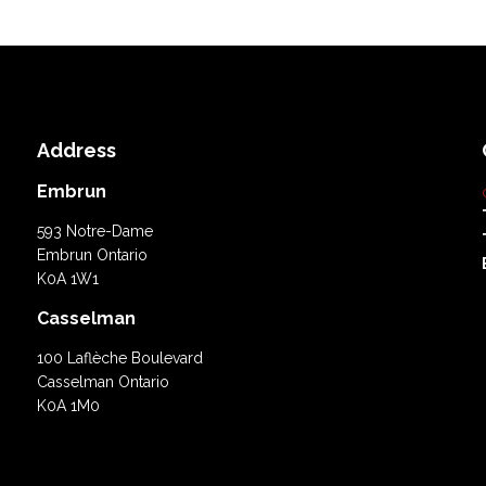
Address
Embrun
593 Notre-Dame
Embrun Ontario
K0A 1W1
Casselman
100 Laflèche Boulevard
Casselman Ontario
K0A 1M0